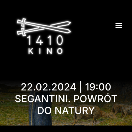
Przejdź
do
zawartości
Tog
Navi
KINO 1410
REPERTUAR
CYKLE
22.02.2024 | 19:00
BILETY
SEGANTINI. POWRÓT
DO NATURY
BAR
ARTYKUŁY