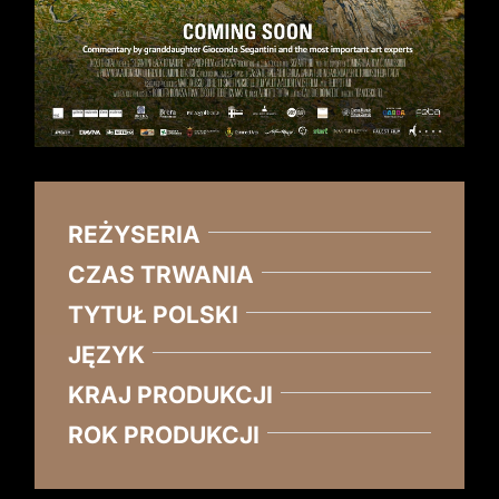
REŻYSERIA
CZAS TRWANIA
TYTUŁ POLSKI
JĘZYK
KRAJ PRODUKCJI
ROK PRODUKCJI