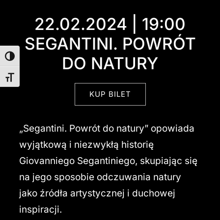
22.02.2024 | 19:00
SEGANTINI. POWRÓT
DO NATURY
Toggle High Contrast
Toggle Font size
KUP BILET
„Segantini. Powrót do natury” opowiada
wyjątkową i niezwykłą historię
Giovanniego Segantiniego, skupiając się
na jego sposobie odczuwania natury
jako źródła artystycznej i duchowej
inspiracji.